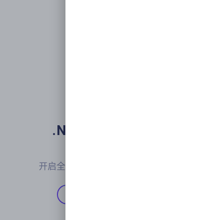
.NET下一代微服务

开发框架
开启全新的现代化应用开发交付体验
开始使用
Github